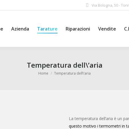
Via Bologna, 50 - Torin
e
Azienda
Tarature
Riparazioni
Vendite
C.
Temperatura dell\’aria
Tu sei qui:
Home
Temperatura dell\’aria
La temperatura dell’aria è un pa
questo motivo i termometri in ta