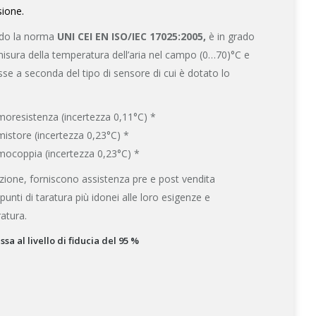
sione.
ondo la norma
UNI CEI EN ISO/IEC 17025:2005,
è in grado
 misura della temperatura dell’aria nel campo (0…70)°C e
sse a seconda del tipo di sensore di cui è dotato lo
moresistenza (incertezza 0,11°C) *
mistore (incertezza 0,23°C) *
mocoppia (incertezza 0,23°C) *
sizione, forniscono assistenza pre e post vendita
 punti di taratura più idonei alle loro esigenze e
ratura.
sa al livello di fiducia del 95 %