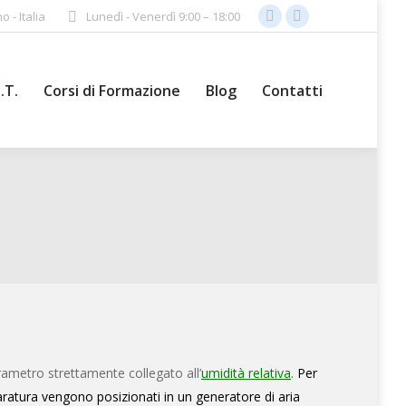
o - Italia
Lunedì - Venerdì 9:00 – 18:00
Facebook
X
page
page
opens
opens
I.T.
Corsi di Formazione
Blog
Contatti
in
in
Cerca:
new
new
window
window
rametro strettamente collegato all’
umidità relativa
.
Per
ratura vengono posizionati in un generatore di aria